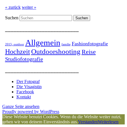
« zurück
weiter »
Suchen
__________________________
Allgemein
Fashionfotografie
2015; outdoor
familie
Outdoorshooting
Hochzeit
Reise
Studiofotografie
__________________________
Der Fotograf
Die Visagistin
Facebook
Kontakt
Ganze Seite ansehen
Proudly powered by WordPress
Diese Website benutzt Cookies. Wenn du die Website weiter nutzt,
gehen wir von deinem Einverständnis aus.
Verstanden
Weiterlesen