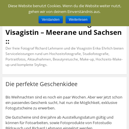
Diese Website benutzt Cookies. Wenn du die Website weiter nutzt,
Menü
gehen wir von deinem Einverständnis aus.
Verstanden
Weiterlesen
:: Seek-Us.de Freier Fotograf und
Visagistin – Meerane und Sachsen
::
Der freie Fotograf Richard Lehmann und die Visagistin Erika Ehrlich bieten
Serviceleistungen rund um Hochzeitsfotografie, Studiofotografie,
Portraitfotos, Aktaufnahmen, Beautyretusche, Make-up, Hochzeits-Make-
up und komplette Stylings.
Die perfekte Geschenkidee
Bis Weihnachten sind es noch ein paar Wochen. Aber wer jetzt schon
ein passendes Geschenk sucht, hat nun die Möglichkeit, exklusive
Fotogutscheine zu erwerben.
Die Gutscheine sind drei Jahre ab Ausstellungsdatum gültig und
können für Fotoarbeiten, sowie Fotoprodukte von Fotostudio
Bildrausch und Richard Lehmann eingelöst werden.