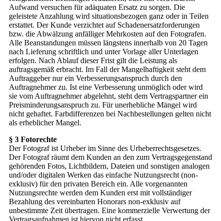
Aufwand versuchen für adäquaten Ersatz zu sorgen. Die
geleistete Anzahlung wird situationsbezogen ganz oder in Teilen
erstattet. Der Kunde verzichtet auf Schadenersatzforderungen
bzw. die Abwälzung anfälliger Mehrkosten auf den Fotografen.
Alle Beanstandungen müssen längstens innerhalb von 20 Tagen
nach Lieferung schriftlich und unter Vorlage aller Unterlagen
erfolgen. Nach Ablauf dieser Frist gilt die Leistung als
auftragsgemäß erbracht. Im Fall der Mangelhaftigkeit steht dem
Auftraggeber nur ein Verbesserungsanspruch durch den
Auftragnehmer zu. Ist eine Verbesserung unmöglich oder wird
sie vom Auftragnehmer abgelehnt, steht dem Vertragspartner ein
Preisminderungsanspruch zu. Für unerhebliche Mängel wird
nicht gehaftet. Farbdifferenzen bei Nachbestellungen gelten nicht
als erheblicher Mangel.
§ 3 Fotorechte
Der Fotograf ist Urheber im Sinne des Urheberrechtsgesetzes.
Der Fotograf räumt dem Kunden an den zum Vertragsgegenstand
gehörenden Fotos, Lichtbildern, Dateien und sonstigen analogen
und/oder digitalen Werken das einfache Nutzungsrecht (non-
exklusiv) für den privaten Bereich ein. Alle vorgenannten
Nutzungsrechte werden dem Kunden erst mit vollständiger
Bezahlung des vereinbarten Honorars non-exklusiv auf
unbestimmte Zeit übertragen. Eine kommerzielle Verwertung der
Vertragsaufnahmen ist hiervon nicht erfasst.