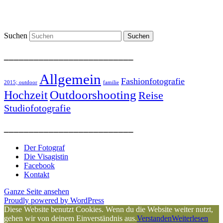
Suchen
__________________________
Allgemein
Fashionfotografie
2015; outdoor
familie
Outdoorshooting
Hochzeit
Reise
Studiofotografie
__________________________
Der Fotograf
Die Visagistin
Facebook
Kontakt
Ganze Seite ansehen
Proudly powered by WordPress
Diese Website benutzt Cookies. Wenn du die Website weiter nutzt,
gehen wir von deinem Einverständnis aus.
Verstanden
Weiterlesen