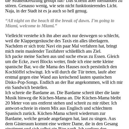
die Straßenkreuzung gehupt hat? Das scheint aber niemanden zu
stören. Genauso wenig, wie sein nicht funktionierendes Licht.
Naja, in der Stadt ist es ja auch so hell genug.
“All night on the beach til the break of dawn. I’m going to
Miami, welcome to Miami.”
Vielleicht verstehe ich ihn aber auch nur deswegen so schlecht,
weil die Klappergeräusche des Taxis ein alles überlagern.
Nachdem er sich trotz Navi ein paar Mal verfahren hat, bringt
mich mein maulender Taxifahrer schließlich ans Ziel.
Ich packe meine Sachen aus und suche etwas zu Essen. Gleich
um die Ecke, zwei Blocks weiter, finde ich eine nette kleine
spanische Bar, wo die Mama des Hauses noch persönlich den
Kochlöffel schwingt. Ich will durch die Tür treten, laufe aber
erstmal gegen eine Wand aus kreischend lauten spanischen
Disko-Pop-Songs. Endlich an der Bar angekommen, will ich mir
ein Sandwich bestellen.
Ich schreie die Bardame an. Die Bardame schreit über die laute
Musik hinweg die Küchen-Mama an. Die Küchen-Mama bleibt
20 Meter von uns entfernt stehen und schreit zu mir rüber. Ich
antwort-schreie in einem Mix aus Englisch und schlechtem
Spanisch zurück. Küchen-Mama schreit wiederrum zur
Bardame, welche gerade angefangen hat, laut zu singen. Aus
dem Gästeraum kommt eine weitere Dame, die in den Gesang
einstimmt und sich selbst ein Bier zapft. Ich verliere den