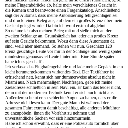
meine Fingerabdrücke ab, halte mein verschlafenes Gesicht in
die Kamera und beantworte einen Fragenkatalog. Anschließend
sagt der Automat, dass meine Autorisierung fehlgeschlagen sei
und druckt einen Beleg aus, auf dem ein großes Kreuz über mein
Gesicht gelegt wurde. Da bin ich wohl erstmal abglehnt.
So nehme ich also meinen Beleg mit und stelle mich an der
zweiten Schlange an. Grundsätzlich hat jeder ein großes Kreuz
auf sein Gesicht bekommen. Wozu dann diese Automaten da
sind, weiß aber niemand. So stehen wir nun. Geschätzt 120
kreuz-gesichtige Leute vor mir in der Schlange und wenig später
mindestens genausoviel Leute hinter mir. Eine Stunde später
habe ich es geschafft.
Ich verlasse das Flughafengebäude und lade meine Gepäck in ein
leicht heruntergekommen wirkendes Taxi. Der Taxifahrer ist
erfrischend nett, kennt sich nur dummerweise absolut nicht in
Miami aus. Nach mehrmaligen Nachfragen, gebe ich meine
Zieladresse schließlich in sein Navi ein. Er kann das leider nicht,
denn mit der modernen Technik kennt er sich auch nicht aus.
Außerdem scheint er so schlechte Augen zu haben, dass er die
Adresse nicht lesen kann. Der gute Mann ist während der
gesamten Fahrt extrem damit beschäftigt, alle anderen Mitfahrer
zu anzupöbeln, ihnen die Vorfahrt zu nehmen und
unverständliche Sachen vor sich hinzumurmeln.
Habe ich schon erwähnt, dass er eine Polizeiauto förmlich über