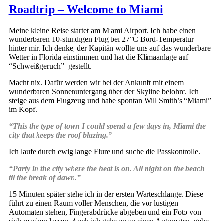
Roadtrip – Welcome to Miami
Meine kleine Reise startet am Miami Airport. Ich habe einen
wunderbaren 10-stündigen Flug bei 27°C Bord-Temperatur
hinter mir. Ich denke, der Kapitän wollte uns auf das wunderbare
Wetter in Florida einstimmen und hat die Klimaanlage auf
“Schweißgeruch” gestellt.
Macht nix. Dafür werden wir bei der Ankunft mit einem
wunderbaren Sonnenuntergang über der Skyline belohnt. Ich
steige aus dem Flugzeug und habe spontan Will Smith’s “Miami”
im Kopf.
“This the type of town I could spend a few days in, Miami the
city that keeps the roof blazing.”
Ich laufe durch ewig lange Flure und suche die Passkontrolle.
“Party in the city where the heat is on. All night on the beach
til the break of dawn.”
15 Minuten später stehe ich in der ersten Warteschlange. Diese
führt zu einen Raum voller Menschen, die vor lustigen
Automaten stehen, Fingerabdrücke abgeben und ein Foto von
sich machen lassen. Auch ich gehe an so einen Automaten, gebe