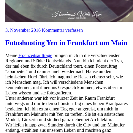
3. November 2016
Kommentar verfassen
Fotoshooting Yen in Frankfurt am Main
Meine
Hochzeitsaufträge
bringen mich in die verschiedensten
Regionen und Städte Deutschlands. Nun bin ich nicht der Typ,
der mal eben fix durch Deutschland tourt, einen Fotoauftrag
“abarbeitet” und dann schnell wieder nach Hause an den
heimischen Herd fährt. Ich mag meine Reisen ebenso sehr, wie
ich Menschen mag. Ich will verschiedene Menschen
kennenlernen, mit ihnen ins Gespräch kommen, etwas über ihr
Leben wissen und sie fotografieren.
Unter anderem war ich vor kurzer Zeit im Raum Frankfurt
unterwegs und durfte den schönsten Tag eines lieben Brautpaares
begleiten. Ich bin extra einen Tag eger angereist, um mich in
Frankfurt am Mainufer mit Yen zu treffen. Sie ist ein asiatisches
Modell, Tänzerin und studiert ganz nebenbei Architektur.
Wir liefen knapp zwei Stunden durch die City und am Mainufer
entlang, erzählten aus unserem Leben und machten ganz